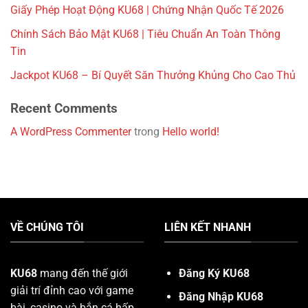
Giấy Phép Hoạt Động KU68 | Chứng Nhận Quốc Tế 2026
Chính Sách Bảo Mật KU68 | Tiêu Chuẩn An Toàn Thông
Tin
Jackpot KU68 – Bí Quyết Săn Thưởng Khủng Cho Cao Thủ
Recent Comments
A WordPress Commenter
trong
Hello world!
VỀ CHÚNG TÔI
LIÊN KẾT NHANH
KU68
mang đến thế giới
Đăng Ký KU68
giải trí đỉnh cao với game
Đăng Nhập KU68
bài, casino và bắn cá hấp