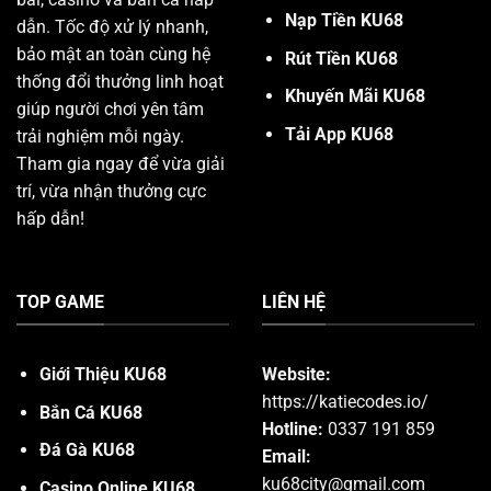
Nạp Tiền KU68
dẫn. Tốc độ xử lý nhanh,
bảo mật an toàn cùng hệ
Rút Tiền KU68
thống đổi thưởng linh hoạt
Khuyến Mãi KU68
giúp người chơi yên tâm
Tải App KU68
trải nghiệm mỗi ngày.
Tham gia ngay để vừa giải
trí, vừa nhận thưởng cực
hấp dẫn!
TOP GAME
LIÊN HỆ
Giới Thiệu KU68
Website:
https://katiecodes.io/
Bắn Cá KU68
Hotline:
0337 191 859
Đá Gà KU68
Email:
ku68city@gmail.com
Casino Online KU68