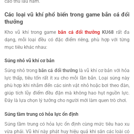
cao thủ lâu năm.
Các loại vũ khí phổ biến trong game bắn cá đổi
thưởng
Kho vũ khí trong game
bắn cá đổi thưởng
KU68
rất đa
dạng, mỗi loại đều có đặc điểm riêng, phù hợp với từng
mục tiêu khác nhau:
Súng nhỏ vũ khí cơ bản
Súng nhỏ trong
bắn cá đổi thưởng
là vũ khí cơ bản với hỏa
lực thấp, tiêu tốn rất ít xu cho mỗi lần bắn. Loại súng này
phù hợp khi nhắm đến các sinh vật nhỏ hoặc bơi theo đàn,
giúp tích lũy điểm đều đặn mà không hao hụt nguồn lực.
Đây là lựa chọn lý tưởng cho người mới làm quen trò chơi.
Súng tầm trung có hỏa lực ổn định
Súng tầm trung có hỏa lực ổn định cùng mức tiêu hao xu
vừa phải. Vũ khí này phát huy hiệu quả khi săn các loài có