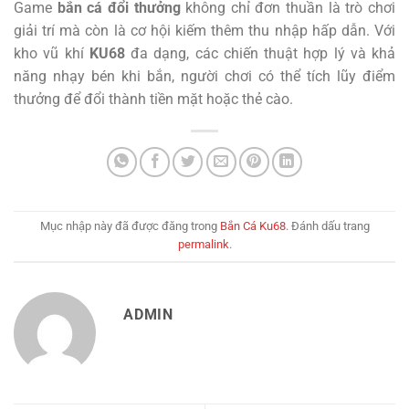
Game
bắn cá đổi thưởng
không chỉ đơn thuần là trò chơi
giải trí mà còn là cơ hội kiếm thêm thu nhập hấp dẫn. Với
kho vũ khí
KU68
đa dạng, các chiến thuật hợp lý và khả
năng nhạy bén khi bắn, người chơi có thể tích lũy điểm
thưởng để đổi thành tiền mặt hoặc thẻ cào.
Mục nhập này đã được đăng trong
Bắn Cá Ku68
. Đánh dấu trang
permalink
.
ADMIN