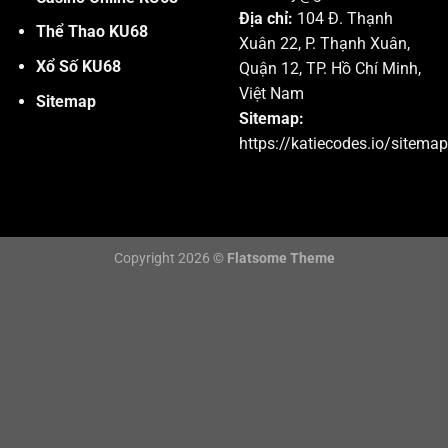
Địa chỉ:
104 Đ. Thạnh
Thể Thao KU68
Xuân 22, P. Thạnh Xuân,
Xổ Số KU68
Quận 12, TP. Hồ Chí Minh,
Việt Nam
Sitemap
Sitemap:
https://katiecodes.io/sitema
Copyright 2026 ©
Flatsome Theme