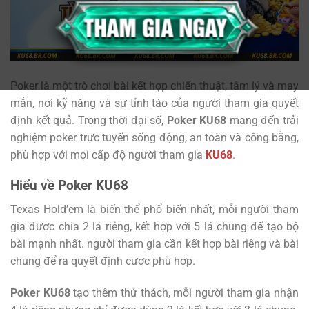
Poker là một trò chơi bài kết hợp chiến thuật, tâm lý và may
mắn, nơi kỹ năng và sự tỉnh táo của người tham gia quyết
định kết quả. Trong thời đại số,
Poker KU68
mang đến trải
nghiệm poker trực tuyến sống động, an toàn và công bằng,
phù hợp với mọi cấp độ người tham gia
KU68
.
Hiểu về Poker KU68
Texas Hold’em là biến thể phổ biến nhất, mỗi người tham
gia được chia 2 lá riêng, kết hợp với 5 lá chung để tạo bộ
bài mạnh nhất. người tham gia cần kết hợp bài riêng và bài
chung để ra quyết định cược phù hợp.
Poker KU68
tạo thêm thử thách, mỗi người tham gia nhận