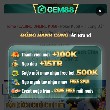
Chuyển
đến
×
nội
dung
Home
-
CASINO ONLINE KU68
-
Poker Ku68 – Hướng Dẫn
Cách Chơi Chi Tiết Từ A Đến Z
Tên Brand
CASINO ONLINE KU68
Poker Ku68 – Hướng Dẫn Cách Chơi
Chi Tiết Từ A Đến Z
ĐÃ ĐĂNG TRÊN
THÁNG 1 9, 2026
BỞI
ADMIN
09
Th1