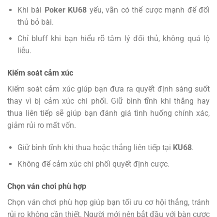
Khi bài
Poker KU68
yếu, vẫn có thể cược mạnh để đối
thủ bỏ bài.
Chỉ bluff khi bạn hiểu rõ tâm lý đối thủ, không quá lộ
liễu.
Kiểm soát cảm xúc
Kiểm soát cảm xúc giúp bạn đưa ra quyết định sáng suốt
thay vì bị cảm xúc chi phối. Giữ bình tĩnh khi thắng hay
thua liên tiếp sẽ giúp bạn đánh giá tình huống chính xác,
giảm rủi ro mất vốn.
Giữ bình tĩnh khi thua hoặc thắng liên tiếp tại
KU68
.
Không để cảm xúc chi phối quyết định cược.
Chọn ván chơi phù hợp
Chọn ván chơi phù hợp giúp bạn tối ưu cơ hội thắng, tránh
rủi ro không cần thiết. Người mới nên bắt đầu với bàn cược