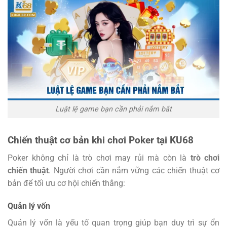
Luật lệ game bạn cần phải nắm bắt
Chiến thuật cơ bản khi chơi Poker tại KU68
Poker không chỉ là trò chơi may rủi mà còn là
trò chơi
chiến thuật
. Người chơi cần nắm vững các chiến thuật cơ
bản để tối ưu cơ hội chiến thắng:
Quản lý vốn
Quản lý vốn là yếu tố quan trọng giúp bạn duy trì sự ổn