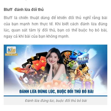
Bluff đánh lừa đối thủ
Bluff là chiến thuật dùng để khiến đối thủ nghĩ rằng bài
của bạn mạnh hơn thực tế. Khi biết cách đánh lừa đúng
lúc, quan sát tâm lý đối thủ, bạn có thể buộc họ bỏ bài,
ngay cả khi bài của bạn không mạnh.
Đánh lừa đúng lúc, buộc đối thủ bỏ bài