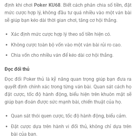
định khi chơi
Poker KU68
. Biết cách phân chia số tiền, đặt
mức cược hợp lý, không đầu tư quá nhiều vào một ván bài
sẽ giúp bạn kéo dài thời gian chơi, tăng cơ hội thắng.
Xác định mức cược hợp lý theo số tiền hiện có.
Không cược toàn bộ vốn vào một ván bài rủi ro cao.
Chia vốn cho nhiều ván để kéo dài cơ hội thắng.
Đọc đối thủ
Đọc đối Poker thủ là kỹ năng quan trọng giúp bạn đưa ra
quyết định chính xác trong từng ván bài. Quan sát cách họ
đặt cược, tốc độ hành động, biểu hiện trên khuôn mặt sẽ
giúp bạn đoán được sức mạnh bài, chiến thuật của họ.
Quan sát thói quen cược, tốc độ hành động, biểu cảm.
Đặt cược dựa trên hành vi đối thủ, không chỉ dựa trên
bài của bạn.