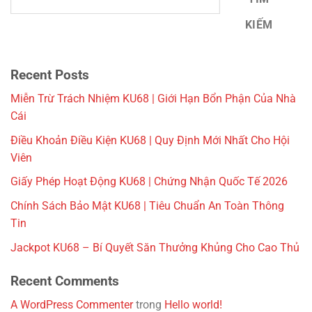
KIẾM
Recent Posts
Miễn Trừ Trách Nhiệm KU68 | Giới Hạn Bổn Phận Của Nhà
Cái
Điều Khoản Điều Kiện KU68 | Quy Định Mới Nhất Cho Hội
Viên
Giấy Phép Hoạt Động KU68 | Chứng Nhận Quốc Tế 2026
Chính Sách Bảo Mật KU68 | Tiêu Chuẩn An Toàn Thông
Tin
Jackpot KU68 – Bí Quyết Săn Thưởng Khủng Cho Cao Thủ
Recent Comments
A WordPress Commenter
trong
Hello world!