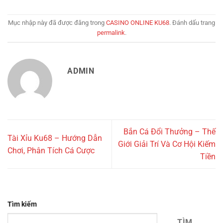
Mục nhập này đã được đăng trong
CASINO ONLINE KU68
. Đánh dấu trang
permalink
.
ADMIN
Bắn Cá Đổi Thưởng – Thế
Tài Xỉu Ku68 – Hướng Dẫn
Giới Giải Trí Và Cơ Hội Kiếm
Chơi, Phân Tích Cá Cược
Tiền
Tìm kiếm
TÌM