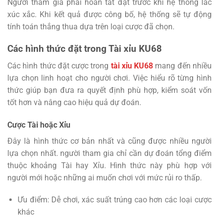
Người tham gia phải hoàn tất đặt trước khi hệ thống lắc
xúc xắc. Khi kết quả được công bố, hệ thống sẽ tự động
tính toán thắng thua dựa trên loại cược đã chọn.
Các hình thức đặt trong Tài xỉu KU68
Các hình thức đặt cược trong
tài xỉu KU68
mang đến nhiều
lựa chọn linh hoạt cho người chơi. Việc hiểu rõ từng hình
thức giúp bạn đưa ra quyết định phù hợp, kiểm soát vốn
tốt hơn và nâng cao hiệu quả dự đoán.
Cược Tài hoặc Xỉu
Đây là hình thức cơ bản nhất và cũng được nhiều người
lựa chọn nhất. người tham gia chỉ cần dự đoán tổng điểm
thuộc khoảng Tài hay Xỉu. Hình thức này phù hợp với
người mới hoặc những ai muốn chơi với mức rủi ro thấp.
Ưu điểm: Dễ chơi, xác suất trúng cao hơn các loại cược
khác