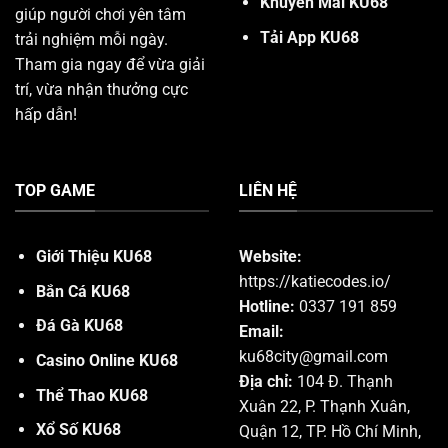
Khuyến Mãi KU68
giúp người chơi yên tâm
Tải App KU68
trải nghiệm mỗi ngày.
Tham gia ngay để vừa giải
trí, vừa nhận thưởng cực
hấp dẫn!
TOP GAME
LIÊN HỆ
Giới Thiệu KU68
Website:
https://katiecodes.io/
Bắn Cá KU68
Hotline:
0337 191 859
Đá Gà KU68
Email:
ku68city@gmail.com
Casino Online KU68
Địa chỉ:
104 Đ. Thạnh
Thể Thao KU68
Xuân 22, P. Thạnh Xuân,
Xổ Số KU68
Quận 12, TP. Hồ Chí Minh,