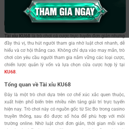
Tài xỉu KU68
là trò chơi cá cược trực tuyến đơn giản nhưng
đầy thú vị, thu hút người tham gia nhờ luật chơi nhanh, dễ
hiểu và cơ hội thắng cao. Không chỉ dựa vào may mắn, trò
chơi còn yêu cầu người tham gia nắm vững các loại cược,
chiến lược quản lý vốn và lựa chọn cửa cược hợp lý tại
KU68
.
Tổng quan về Tài xỉu KU68
Đây là một trò chơi dựa trên cơ chế xúc xắc quen thuộc,
xuất hiện phổ biến trên nhiều nền tảng giải trí trực tuyến
hiện nay. Trò chơi này có nguồn gốc từ Sic Bo trong casino
truyền thống, sau đó được số hóa để phù hợp với môi
trường online. Nhờ luật chơi đơn giản, thời gian mỗi ván