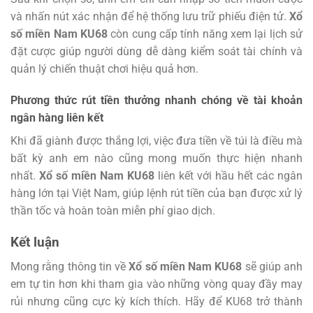
và nhấn nút xác nhận để hệ thống lưu trữ phiếu điện tử.
Xổ
số miền Nam KU68
còn cung cấp tính năng xem lại lịch sử
đặt cược giúp người dùng dễ dàng kiểm soát tài chính và
quản lý chiến thuật chơi hiệu quả hơn.
Phương thức rút tiền thưởng nhanh chóng về tài khoản
ngân hàng liên kết
Khi đã giành được thắng lợi, việc đưa tiền về túi là điều mà
bất kỳ anh em nào cũng mong muốn thực hiện nhanh
nhất.
Xổ số miền Nam KU68
liên kết với hầu hết các ngân
hàng lớn tại Việt Nam, giúp lệnh rút tiền của bạn được xử lý
thần tốc và hoàn toàn miễn phí giao dịch.
Kết luận
Mong rằng thông tin về
Xổ số miền Nam KU68
sẽ giúp anh
em tự tin hơn khi tham gia vào những vòng quay đầy may
rủi nhưng cũng cực kỳ kích thích. Hãy để KU68 trở thành