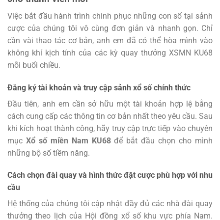
Việc bắt đầu hành trình chinh phục những con số tại sảnh
cược của chúng tôi vô cùng đơn giản và nhanh gọn. Chỉ
cần vài thao tác cơ bản, anh em đã có thể hòa mình vào
không khí kịch tính của các kỳ quay thưởng XSMN KU68
mỗi buổi chiều.
Đăng ký tài khoản và truy cập sảnh xổ số chính thức
Đầu tiên, anh em cần sở hữu một tài khoản hợp lệ bằng
cách cung cấp các thông tin cơ bản nhất theo yêu cầu. Sau
khi kích hoạt thành công, hãy truy cập trực tiếp vào chuyên
mục
Xổ số miền Nam KU68
để bắt đầu chọn cho mình
những bộ số tiềm năng.
Cách chọn đài quay và hình thức đặt cược phù hợp với nhu
cầu
Hệ thống của chúng tôi cập nhật đầy đủ các nhà đài quay
thưởng theo lịch của Hội đồng xổ số khu vực phía Nam.