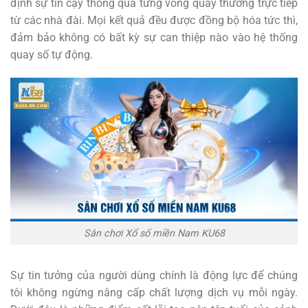
định sự tin cậy thông qua từng vòng quay thưởng trực tiếp
từ các nhà đài. Mọi kết quả đều được đồng bộ hóa tức thì,
đảm bảo không có bất kỳ sự can thiệp nào vào hệ thống
quay số tự động.
Sân chơi Xổ số miền Nam KU68
Sự tin tưởng của người dùng chính là động lực để chúng
tôi không ngừng nâng cấp chất lượng dịch vụ mỗi ngày.