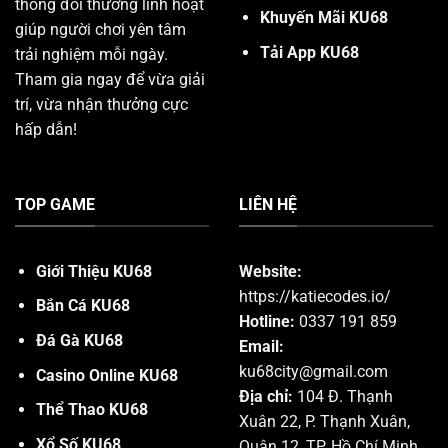
thống đổi thưởng linh hoạt
Khuyến Mãi KU68
giúp người chơi yên tâm
Tải App KU68
trải nghiệm mỗi ngày.
Tham gia ngay để vừa giải
trí, vừa nhận thưởng cực
hấp dẫn!
TOP GAME
LIÊN HỆ
Giới Thiệu KU68
Website:
https://katiecodes.io/
Bắn Cá KU68
Hotline:
0337 191 859
Đá Gà KU68
Email:
ku68city@gmail.com
Casino Online KU68
Địa chỉ:
104 Đ. Thạnh
Thể Thao KU68
Xuân 22, P. Thạnh Xuân,
Xổ Số KU68
Quận 12, TP. Hồ Chí Minh,