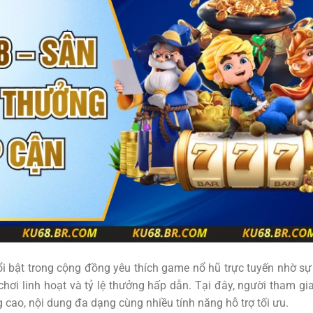
i bật trong cộng đồng yêu thích game nổ hũ trực tuyến nhờ sự
chơi linh hoạt và tỷ lệ thưởng hấp dẫn. Tại đây, người tham gi
 cao, nội dung đa dạng cùng nhiều tính năng hỗ trợ tối ưu.