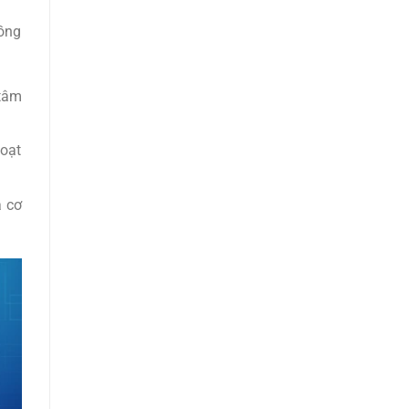
đồng
 tâm
hoạt
à cơ