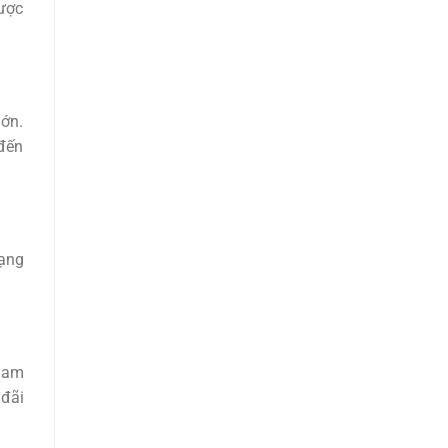
được
lớn.
 đến
ạng
tham
 đãi