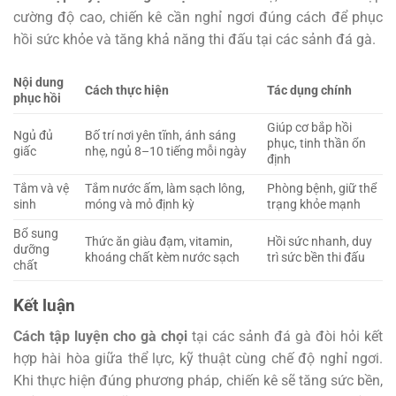
cường độ cao, chiến kê cần nghỉ ngơi đúng cách để phục
hồi sức khỏe và tăng khả năng thi đấu tại các sảnh đá gà.
Nội dung
Cách thực hiện
Tác dụng chính
phục hồi
Giúp cơ bắp hồi
Ngủ đủ
Bố trí nơi yên tĩnh, ánh sáng
phục, tinh thần ổn
giấc
nhẹ, ngủ 8–10 tiếng mỗi ngày
định
Tắm và vệ
Tắm nước ấm, làm sạch lông,
Phòng bệnh, giữ thể
sinh
móng và mỏ định kỳ
trạng khỏe mạnh
Bổ sung
Thức ăn giàu đạm, vitamin,
Hồi sức nhanh, duy
dưỡng
khoáng chất kèm nước sạch
trì sức bền thi đấu
chất
Kết luận
Cách tập luyện cho gà chọi
tại các sảnh đá gà đòi hỏi kết
hợp hài hòa giữa thể lực, kỹ thuật cùng chế độ nghỉ ngơi.
Khi thực hiện đúng phương pháp, chiến kê sẽ tăng sức bền,