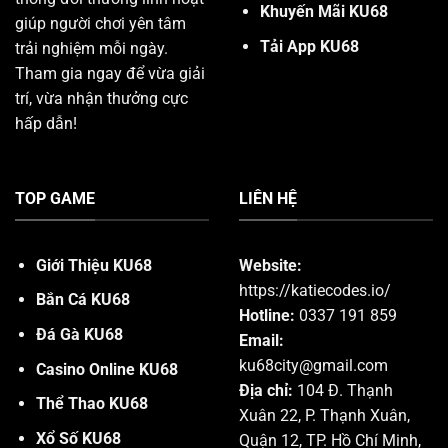
Khuyến Mãi KU68
giúp người chơi yên tâm
Tải App KU68
trải nghiệm mỗi ngày.
Tham gia ngay để vừa giải
trí, vừa nhận thưởng cực
hấp dẫn!
TOP GAME
LIÊN HỆ
Giới Thiệu KU68
Website:
https://katiecodes.io/
Bắn Cá KU68
Hotline:
0337 191 859
Đá Gà KU68
Email:
ku68city@gmail.com
Casino Online KU68
Địa chỉ:
104 Đ. Thạnh
Thể Thao KU68
Xuân 22, P. Thạnh Xuân,
Xổ Số KU68
Quận 12, TP. Hồ Chí Minh,