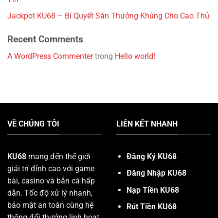
Jackpot KU68 – Bí Quyết Săn Thưởng Khủng Cho Cao Thủ
Recent Comments
A WordPress Commenter
trong
Hello world!
VỀ CHÚNG TÔI
LIÊN KẾT NHANH
KU68
mang đến thế giới
Đăng Ký KU68
giải trí đỉnh cao với game
Đăng Nhập KU68
bài, casino và bắn cá hấp
Nạp Tiền KU68
dẫn. Tốc độ xử lý nhanh,
bảo mật an toàn cùng hệ
Rút Tiền KU68
thống đổi thưởng linh hoạt