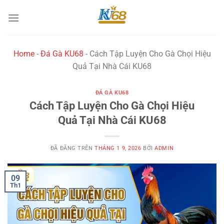
Chuyển
đến
×
nội
dung
Home
-
Đá Gà KU68
-
Cách Tập Luyện Cho Gà Chọi Hiệu
Quả Tại Nhà Cái KU68
Tên Brand
ĐÁ GÀ KU68
Cách Tập Luyện Cho Gà Chọi Hiệu
Quả Tại Nhà Cái KU68
ĐÃ ĐĂNG TRÊN
THÁNG 1 9, 2026
BỞI
ADMIN
09
Th1