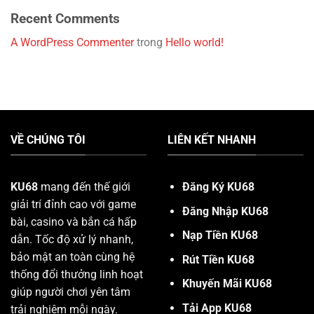
Recent Comments
A WordPress Commenter
trong
Hello world!
VỀ CHÚNG TÔI
LIÊN KẾT NHANH
KU68
mang đến thế giới
Đăng Ký KU68
giải trí đỉnh cao với game
Đăng Nhập KU68
bài, casino và bắn cá hấp
Nạp Tiền KU68
dẫn. Tốc độ xử lý nhanh,
bảo mật an toàn cùng hệ
Rút Tiền KU68
thống đổi thưởng linh hoạt
Khuyến Mãi KU68
giúp người chơi yên tâm
Tải App KU68
trải nghiệm mỗi ngày.