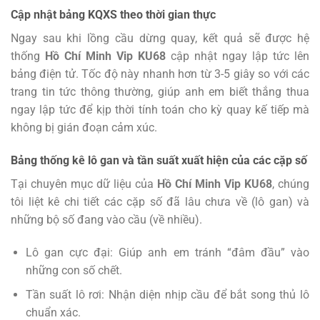
Cập nhật bảng KQXS theo thời gian thực
Ngay sau khi lồng cầu dừng quay, kết quả sẽ được hệ
thống
Hồ Chí Minh Vip KU68
cập nhật ngay lập tức lên
bảng điện tử. Tốc độ này nhanh hơn từ 3-5 giây so với các
trang tin tức thông thường, giúp anh em biết thắng thua
ngay lập tức để kịp thời tính toán cho kỳ quay kế tiếp mà
không bị gián đoạn cảm xúc.
Bảng thống kê lô gan và tần suất xuất hiện của các cặp số
Tại chuyên mục dữ liệu của
Hồ Chí Minh Vip KU68
, chúng
tôi liệt kê chi tiết các cặp số đã lâu chưa về (lô gan) và
những bộ số đang vào cầu (về nhiều).
Lô gan cực đại: Giúp anh em tránh “đâm đầu” vào
những con số chết.
Tần suất lô rơi: Nhận diện nhịp cầu để bắt song thủ lô
chuẩn xác.