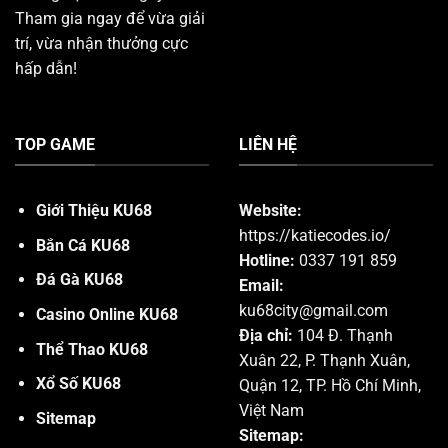
Tham gia ngay để vừa giải
trí, vừa nhận thưởng cực
hấp dẫn!
TOP GAME
LIÊN HỆ
Giới Thiệu KU68
Website:
https://katiecodes.io/
Bắn Cá KU68
Hotline:
0337 191 859
Đá Gà KU68
Email:
ku68city@gmail.com
Casino Online KU68
Địa chỉ:
104 Đ. Thạnh
Thể Thao KU68
Xuân 22, P. Thạnh Xuân,
Xổ Số KU68
Quận 12, TP. Hồ Chí Minh,
Việt Nam
Sitemap
Sitemap: