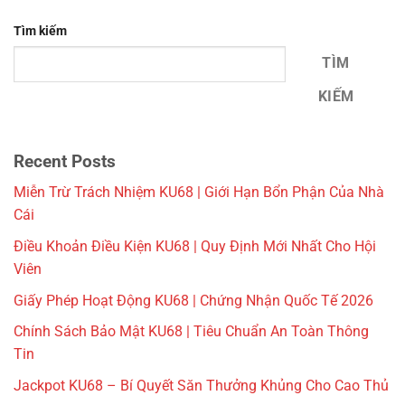
Tìm kiếm
TÌM
KIẾM
Recent Posts
Miễn Trừ Trách Nhiệm KU68 | Giới Hạn Bổn Phận Của Nhà
Cái
Điều Khoản Điều Kiện KU68 | Quy Định Mới Nhất Cho Hội
Viên
Giấy Phép Hoạt Động KU68 | Chứng Nhận Quốc Tế 2026
Chính Sách Bảo Mật KU68 | Tiêu Chuẩn An Toàn Thông
Tin
Jackpot KU68 – Bí Quyết Săn Thưởng Khủng Cho Cao Thủ