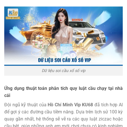
Dữ liệu soi cầu xổ số vip
Ứng dụng thuật toán phân tích quy luật cầu chạy tại nhà
cái
Đội ngũ kỹ thuật của
Hồ Chí Minh Vip KU68
đã tích hợp AI
để gợi ý các đường cầu tiềm năng. Dựa trên lịch sử 100 kỳ
quay gần nhất, hệ thống sẽ vẽ ra các quy luật ziczac hoặc
cầu bệt, giúp những anh em mới chơi chưa có kinh nghiệm