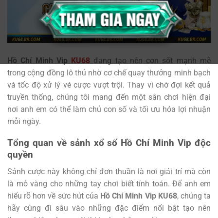
Hồ Chí Minh Vip
KU68
đang tạo nên cơn sốt mạnh mẽ
trong cộng đồng lô thủ nhờ cơ chế quay thưởng minh bạch
và tốc độ xử lý vé cược vượt trội. Thay vì chờ đợi kết quả
truyền thống, chúng tôi mang đến một sân chơi hiện đại
nơi anh em có thể làm chủ con số và tối ưu hóa lợi nhuận
mỗi ngày.
Tổng quan về sảnh xổ số Hồ Chí Minh Vip độc
quyền
Sảnh cược này không chỉ đơn thuần là nơi giải trí mà còn
là mỏ vàng cho những tay chơi biết tính toán. Để anh em
hiểu rõ hơn về sức hút của
Hồ Chí Minh Vip KU68
, chúng ta
hãy cùng đi sâu vào những đặc điểm nổi bật tạo nên