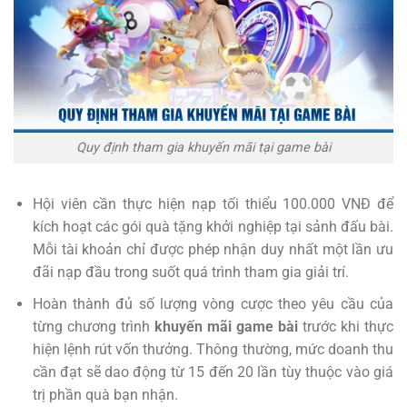
Quy định tham gia khuyến mãi tại game bài
Hội viên cần thực hiện nạp tối thiểu 100.000 VNĐ để
kích hoạt các gói quà tặng khởi nghiệp tại sảnh đấu bài.
Mỗi tài khoản chỉ được phép nhận duy nhất một lần ưu
đãi nạp đầu trong suốt quá trình tham gia giải trí.
Hoàn thành đủ số lượng vòng cược theo yêu cầu của
từng chương trình
khuyến mãi game bài
trước khi thực
hiện lệnh rút vốn thưởng. Thông thường, mức doanh thu
cần đạt sẽ dao động từ 15 đến 20 lần tùy thuộc vào giá
trị phần quà bạn nhận.