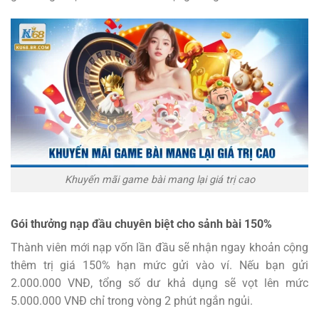
Khuyến mãi game bài mang lại giá trị cao
Gói thưởng nạp đầu chuyên biệt cho sảnh bài 150%
Thành viên mới nạp vốn lần đầu sẽ nhận ngay khoản cộng
thêm trị giá 150% hạn mức gửi vào ví. Nếu bạn gửi
2.000.000 VNĐ, tổng số dư khả dụng sẽ vọt lên mức
5.000.000 VNĐ chỉ trong vòng 2 phút ngắn ngủi.