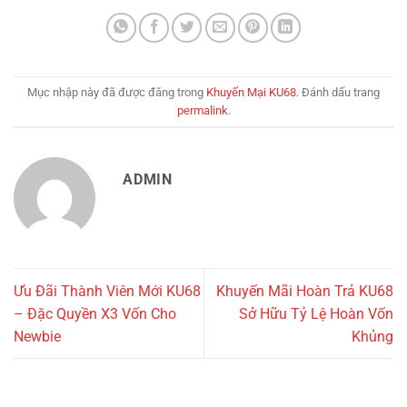
Mục nhập này đã được đăng trong
Khuyến Mại KU68
. Đánh dấu trang
permalink
.
ADMIN
Ưu Đãi Thành Viên Mới KU68
Khuyến Mãi Hoàn Trả KU68
– Đặc Quyền X3 Vốn Cho
Sở Hữu Tỷ Lệ Hoàn Vốn
Newbie
Khủng