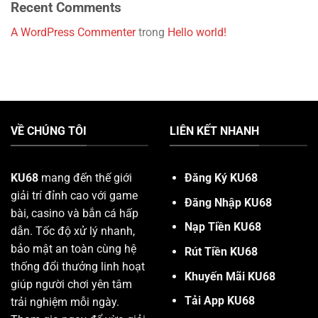
Recent Comments
A WordPress Commenter
trong
Hello world!
VỀ CHÚNG TÔI
LIÊN KẾT NHANH
KU68
mang đến thế giới
Đăng Ký KU68
giải trí đỉnh cao với game
Đăng Nhập KU68
bài, casino và bắn cá hấp
Nạp Tiền KU68
dẫn. Tốc độ xử lý nhanh,
bảo mật an toàn cùng hệ
Rút Tiền KU68
thống đổi thưởng linh hoạt
Khuyến Mãi KU68
giúp người chơi yên tâm
Tải App KU68
trải nghiệm mỗi ngày.