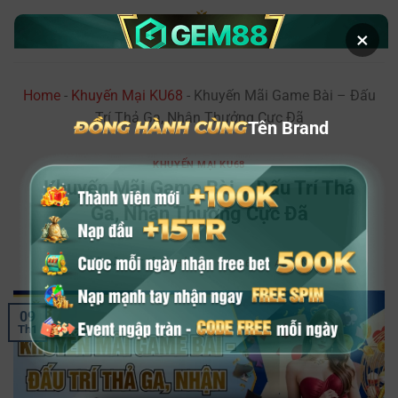
Chuyển
đến
×
nội
dung
Home
-
Khuyến Mại KU68
-
Khuyến Mãi Game Bài – Đấu
Trí Thả Ga, Nhận Thưởng Cực Đã
Tên Brand
KHUYẾN MẠI KU68
Khuyến Mãi Game Bài – Đấu Trí Thả
Ga, Nhận Thưởng Cực Đã
ĐÃ ĐĂNG TRÊN
THÁNG 1 9, 2026
BỞI
ADMIN
09
Th1