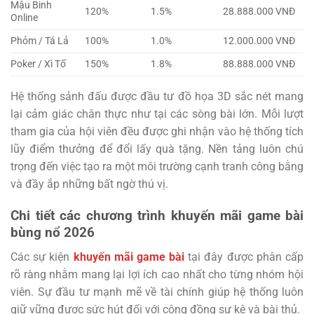
Mậu Binh
120%
1.5%
28.888.000 VNĐ
Online
Phỏm / Tá Lả
100%
1.0%
12.000.000 VNĐ
Poker / Xì Tố
150%
1.8%
88.888.000 VNĐ
Hệ thống sảnh đấu được đầu tư đồ họa 3D sắc nét mang
lại cảm giác chân thực như tại các sòng bài lớn. Mỗi lượt
tham gia của hội viên đều được ghi nhận vào hệ thống tích
lũy điểm thưởng để đổi lấy quà tặng. Nền tảng luôn chú
trọng đến việc tạo ra một môi trường cạnh tranh công bằng
và đầy ắp những bất ngờ thú vị.
Chi tiết các chương trình khuyến mãi game bài
bùng nổ 2026
Các sự kiện
khuyến mãi game bài
tại đây được phân cấp
rõ ràng nhằm mang lại lợi ích cao nhất cho từng nhóm hội
viên. Sự đầu tư mạnh mẽ về tài chính giúp hệ thống luôn
giữ vững được sức hút đối với cộng đồng sư kê và bài thủ.