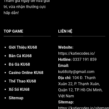
Tham gia ngay để vừa giải
trí, vừa nhận thưởng cực
hấp dẫn!
TOP GAME
LIÊN HỆ
Giới Thiệu KU68
Website:
https://katiecodes.io/
Bắn Cá KU68
Hotline:
0337 191 859
Đá Gà KU68
Email:
ku68city@gmail.com
Casino Online KU68
Địa chỉ:
104 Đ. Thạnh
Thể Thao KU68
Xuân 22, P. Thạnh Xuân,
Xổ Số KU68
Quận 12, TP. Hồ Chí Minh,
Việt Nam
Sitemap
Sitemap:
https://katiecodes.io/sitema