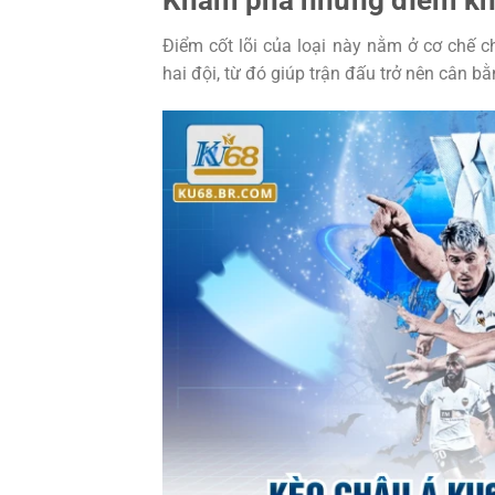
Điểm cốt lõi của loại này nằm ở cơ chế 
hai đội, từ đó giúp trận đấu trở nên cân b