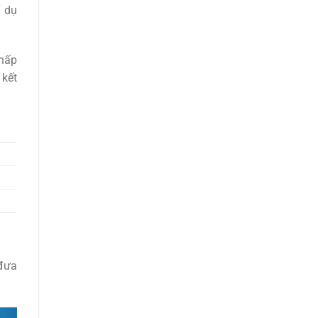
í dụ
chấp
 kết
đưa