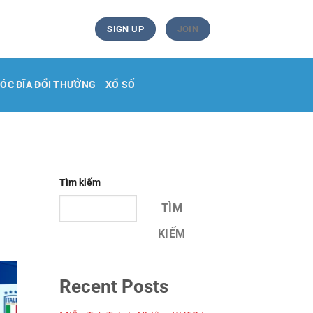
SIGN UP
JOIN
ÓC ĐĨA ĐỔI THƯỞNG
XỔ SỐ
Tìm kiếm
TÌM
KIẾM
Recent Posts