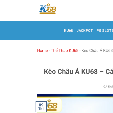
Chuyển
đến
nội
dung
KU68
JACKPOT
PG SLOT
Tên
Home
-
Thể Thao KU68
-
Kèo Châu Á KU68
Kèo Châu Á KU68 – Cá
ĐÃ ĐĂ
09
Th1