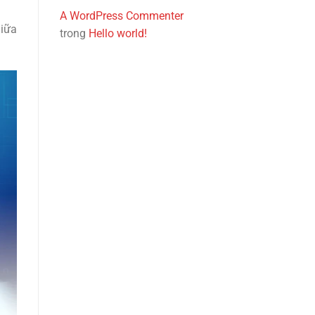
A WordPress Commenter
giữa
trong
Hello world!