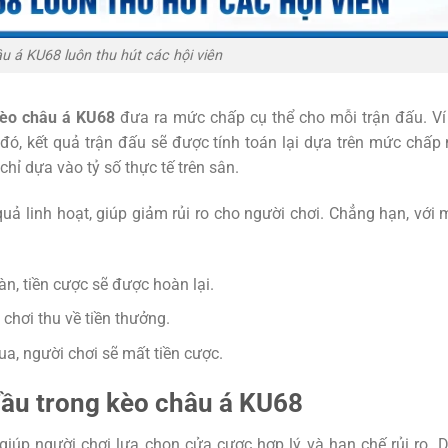
u á KU68 luôn thu hút các hội viên
èo châu á KU68
đưa ra mức chấp cụ thể cho mỗi trận đấu. Ví
 đó, kết quả trận đấu sẽ được tính toán lại dựa trên mức chấp
chỉ dựa vào tỷ số thực tế trên sân.
quả linh hoạt, giúp giảm rủi ro cho người chơi. Chẳng hạn, với
àn, tiền cược sẽ được hoàn lại.
 chơi thu về tiền thưởng.
ua, người chơi sẽ mất tiền cược.
 đầu trong kèo châu á KU68
iúp người chơi lựa chọn cửa cược hợp lý và hạn chế rủi ro. 