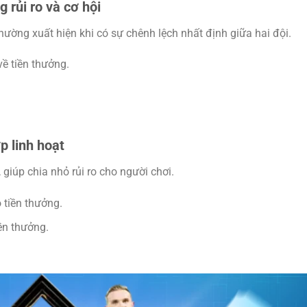
 rủi ro và cơ hội
hường xuất hiện khi có sự chênh lệch nhất định giữa hai đội.
về tiền thưởng.
p linh hoạt
, giúp chia nhỏ rủi ro cho người chơi.
 tiền thưởng.
ền thưởng.