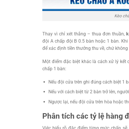
Kèo châ
Thay vì chỉ xét thắng – thua đơn thuần,
k
đội A chấp đội B 0.5 bàn hoặc 1 bàn. Khi
để xác định tiền thưởng thu về, chứ không 
Một điểm đặc biệt khác là cách xử lý kết 
chấp 1 bàn:
Nếu đội cửa trên ghi đúng cách biệt 1 b
Nếu với cách biệt từ 2 bàn trở lên, người
Ngược lại, nếu đội cửa trên hòa hoặc th
Phân tích các tỷ lệ hàng
Việc hiểu rõ đặc điểm từng mức chấp sẽ g