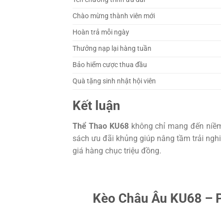
Chào mừng thành viên mới
Hoàn trả mỗi ngày
Thưởng nạp lại hàng tuần
Bảo hiểm cược thua đầu
Quà tặng sinh nhật hội viên
Kết luận
Thể Thao KU68
không chỉ mang đến niềm 
sách ưu đãi khủng giúp nâng tầm trải nghi
giá hàng chục triệu đồng.
Kèo Châu Âu KU68 – 