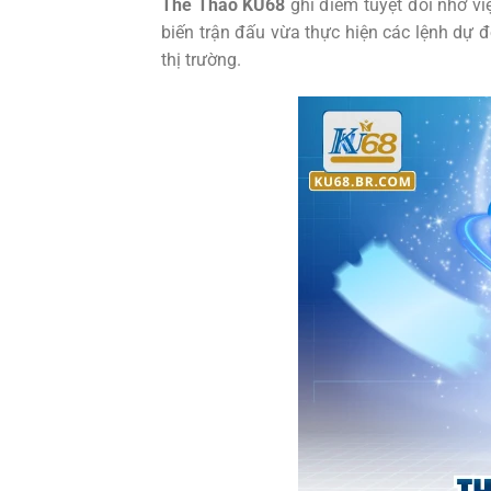
Thể Thao KU68
ghi điểm tuyệt đối nhờ việ
biến trận đấu vừa thực hiện các lệnh dự 
thị trường.