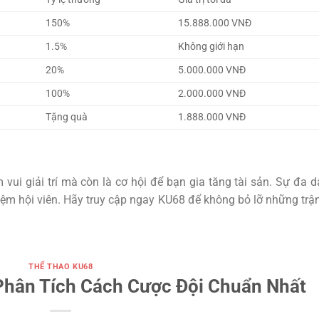
150%
15.888.000 VNĐ
1.5%
Không giới hạn
20%
5.000.000 VNĐ
100%
2.000.000 VNĐ
Tặng quà
1.888.000 VNĐ
vui giải trí mà còn là cơ hội để bạn gia tăng tài sản. Sự đa
ệm hội viên. Hãy truy cập ngay KU68 để không bỏ lỡ những trận
THỂ THAO KU68
Phân Tích Cách Cược Đội Chuẩn Nhất