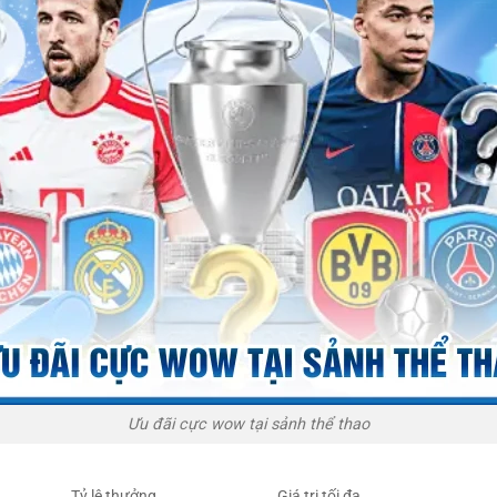
Ưu đãi cực wow tại sảnh thể thao
Tỷ lệ thưởng
Giá trị tối đa