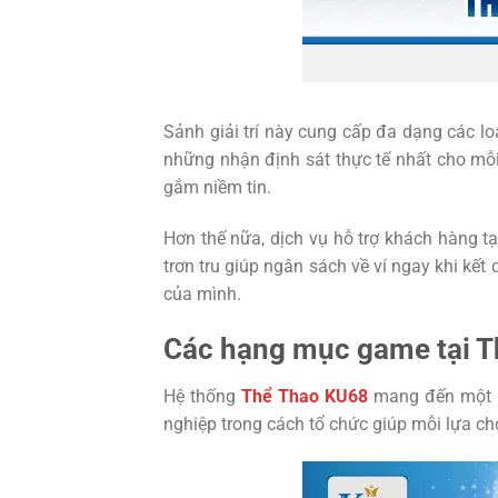
Sảnh giải trí này cung cấp đa dạng các lo
những nhận định sát thực tế nhất cho mỗi
gắm niềm tin.
Hơn thế nữa, dịch vụ hỗ trợ khách hàng t
trơn tru giúp ngân sách về ví ngay khi kết
của mình.
Các hạng mục game tại 
Hệ thống
Thể Thao KU68
mang đến một h
nghiệp trong cách tổ chức giúp mỗi lựa ch