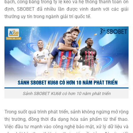
bạch, công bằng trong tỷ lệ kèo và hệ thống thanh toán ổn
định, SBOBET đã nhiều lần được vinh danh với các giải
thưởng uy tín trong ngành giải trí quốc tế.
Sảnh SBOBET KU68 có hơn 10 năm phát triển
Trong suốt quá trình phát triển, sảnh không ngừng mở rộng
thị trường, đồng thời đa dạng hóa sản phẩm từ thể thao.
Việc đầu tư mạnh vào công nghệ bảo mật, xử lý dữ liệu và