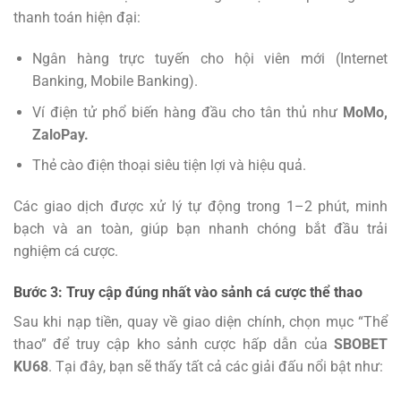
thanh toán hiện đại:
Ngân hàng trực tuyến cho hội viên mới (Internet
Banking, Mobile Banking).
Ví điện tử phổ biến hàng đầu cho tân thủ như
MoMo,
ZaloPay.
Thẻ cào điện thoại siêu tiện lợi và hiệu quả.
Các giao dịch được xử lý tự động trong 1–2 phút, minh
bạch và an toàn, giúp bạn nhanh chóng bắt đầu trải
nghiệm cá cược.
Bước 3: Truy cập đúng nhất vào sảnh cá cược thể thao
Sau khi nạp tiền, quay về giao diện chính, chọn mục “Thể
thao” để truy cập kho sảnh cược hấp dẫn của
SBOBET
KU68
. Tại đây, bạn sẽ thấy tất cả các giải đấu nổi bật như: