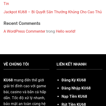
Tin
Jackpot KU68 – Bí Quyết Săn Thưởng Khủng Cho Cao Thủ
Recent Comments
A WordPress Commenter
trong
Hello world!
VỀ CHÚNG TÔI
LIÊN KẾT NHANH
KU68
mang đến thế giới
Đăng Ký KU68
giải trí đỉnh cao với game
Đăng Nhập KU68
bài, casino và bắn cá hấp
Nạp Tiền KU68
dẫn. Tốc độ xử lý nhanh,
bảo mật an toàn cùng hệ
Rút Tiền KU68