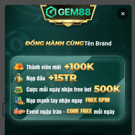
Chuyển
đến
×
nội
dung
Home
-
Thể Thao KU68
-
SBOBET KU68 – Cách Tham Gia
Hợp Lệ Cho Hội Viên Mới
Tên Brand
THỂ THAO KU68
SBOBET KU68 – Cách Tham Gia Hợp
Lệ Cho Hội Viên Mới
ĐÃ ĐĂNG TRÊN
THÁNG 1 9, 2026
BỞI
ADMIN
09
Th1