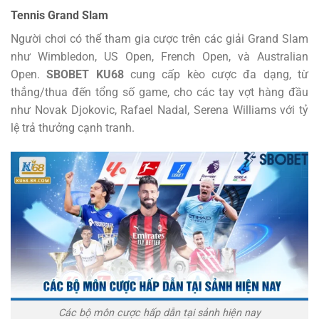
Tennis Grand Slam
Người chơi có thể tham gia cược trên các giải Grand Slam
như Wimbledon, US Open, French Open, và Australian
Open.
SBOBET KU68
cung cấp kèo cược đa dạng, từ
thắng/thua đến tổng số game, cho các tay vợt hàng đầu
như Novak Djokovic, Rafael Nadal, Serena Williams với tỷ
lệ trả thưởng cạnh tranh.
Các bộ môn cược hấp dẫn tại sảnh hiện nay