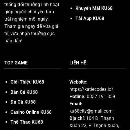
thống đổi thưởng linh hoạt
Khuyến Mãi KU68
giúp người chơi yên tâm
Tải App KU68
trải nghiệm mỗi ngày.
Tham gia ngay để vừa giải
trí, vừa nhận thưởng cực
hấp dẫn!
TOP GAME
LIÊN HỆ
Giới Thiệu KU68
Website:
https://katiecodes.io/
Bắn Cá KU68
Hotline:
0337 191 859
Đá Gà KU68
Email:
ku68city@gmail.com
Casino Online KU68
Địa chỉ:
104 Đ. Thạnh
Thể Thao KU68
Xuân 22, P. Thạnh Xuân,